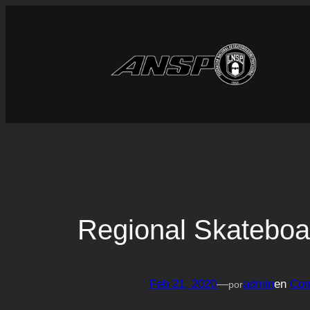
Saltar
al
contenido
Regional Skateboa
Feb 21, 2020
—
admin
en
Com
por