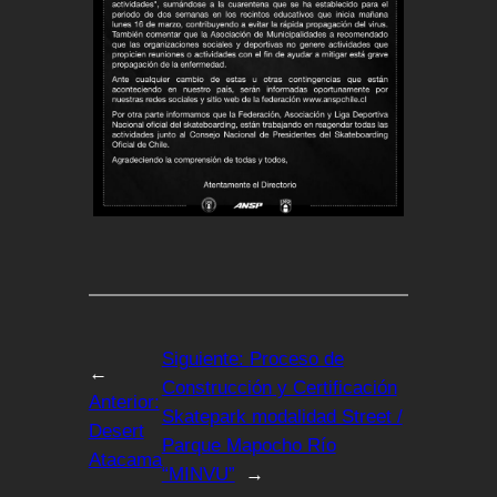
Siguiente:
Proceso de
←
Construcción y Certificación
Anterior:
Skatepark modalidad Street /
Desert
Parque Mapocho Río
Atacama
“MINVU”
→