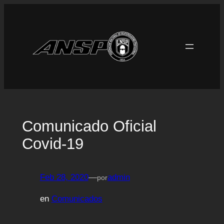
Saltar
al
contenido
Comunicado Oficial
Covid-19
Feb 28, 2020
—
admin
por
en
Comunicados