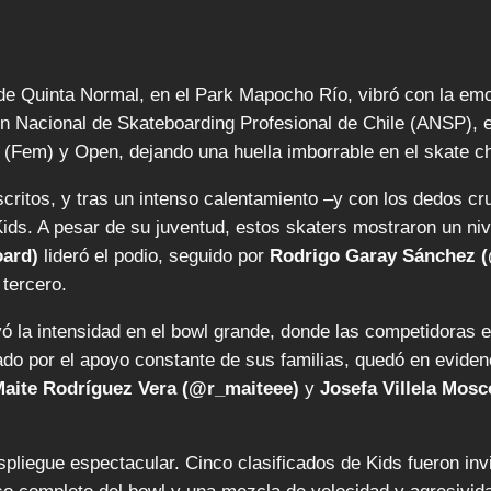
de Quinta Normal, en el Park Mapocho Río, vibró con la em
n Nacional de Skateboarding Profesional de Chile (ANSP), el
 (Fem) y Open, dejando una huella imborrable en el skate ch
ritos, y tras un intenso calentamiento –y con los dedos cruz
ids. A pesar de su juventud, estos skaters mostraron un niv
oard)
lideró el podio, seguido por
Rodrigo Garay Sánchez (
tercero.
ó la intensidad en el bowl grande, donde las competidoras e
ado por el apoyo constante de sus familias, quedó en eviden
aite Rodríguez Vera (@r_maiteee)
y
Josefa Villela Mos
pliegue espectacular. Cinco clasificados de Kids fueron inv