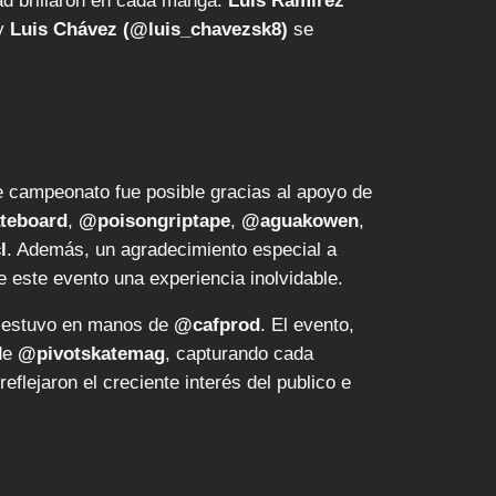
ad brillaron en cada manga.
Luis Ramírez
y
Luis Chávez (@luis_chavezsk8)
se
campeonato fue posible gracias al apoyo de
teboard
,
@poisongriptape
,
@aguakowen
,
l
. Además, un agradecimiento especial a
e este evento una experiencia inolvidable.
al estuvo en manos de
@cafprod
. El evento,
 de
@pivotskatemag
, capturando cada
eflejaron el creciente interés del publico e