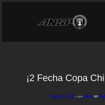
Saltar
al
contenido
¡2 Fecha Copa Chi
May 22, 2025
—
admin
en
Not
por