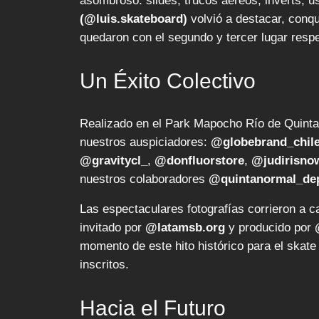
asombroso: slides, trucos aéreos, inverts, 
(@luis.skateboard)
volvió a destacar, conqu
quedaron con el segundo y tercer lugar resp
Un Éxito Colectivo
Realizado en el Park Mapocho Río de Quint
nuestros auspiciadores:
@globebrand_chil
@gravitycl_
,
@donfluorstore
,
@judirisno
nuestros colaboradores
@quintanormal_de
Las espectaculares fotografías corrieron a 
invitado por
@latamsb.org
y producido por
momento de este hito histórico para el skate c
inscritos.
Hacia el Futuro