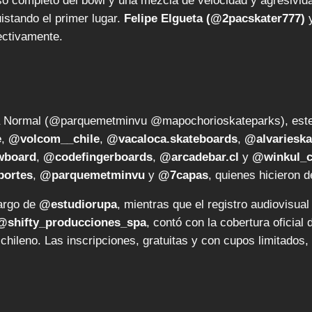
uso completo del bowl y una mezcla de velocidad y agresivid
istando el primer lugar.
Felipe Elgueta (@2pacskater777)
ectivamente.
a Normal (@parquemetminvu @mapochorioskateparks), este 
e
,
@volcom__chile
,
@vacaloca.skateboards
,
@alvarieska
wboard
,
@codefingerboards
,
@arcadebar.cl
y
@winkul_c
portes
,
@parquemetminvu
y
@7capas
, quienes hicieron d
cargo de
@estudiorupa
, mientras que el registro audiovisu
@shifty_producciones_spa
, contó con la cobertura oficial
hileno. Las inscripciones, gratuitas y con cupos limitados, r