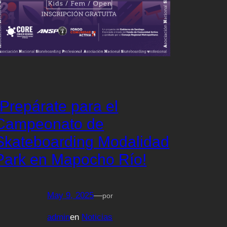
¡Prepárate para el
Campeonato de
Skateboarding Modalidad
Park en Mapocho Río!
May 9, 2025
—
por
admin
en
Noticias