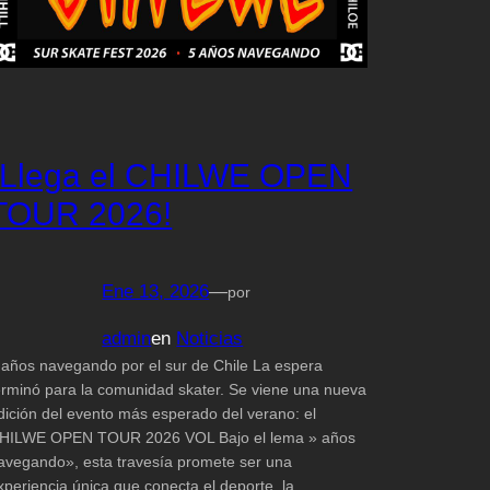
¡Llega el CHILWE OPEN
TOUR 2026!
Ene 13, 2026
—
por
admin
en
Noticias
 años navegando por el sur de Chile La espera
erminó para la comunidad skater. Se viene una nueva
dición del evento más esperado del verano: el
HILWE OPEN TOUR 2026 VOL Bajo el lema » años
avegando», esta travesía promete ser una
xperiencia única que conecta el deporte, la