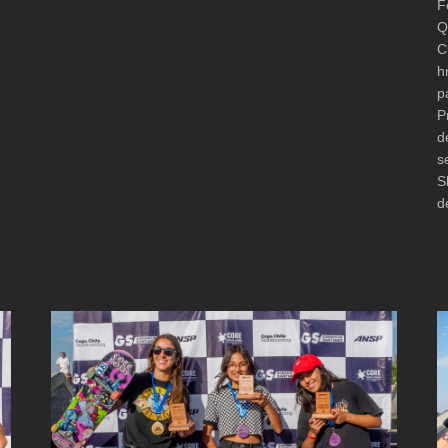
F
Q
C
h
p
P
d
s
S
d