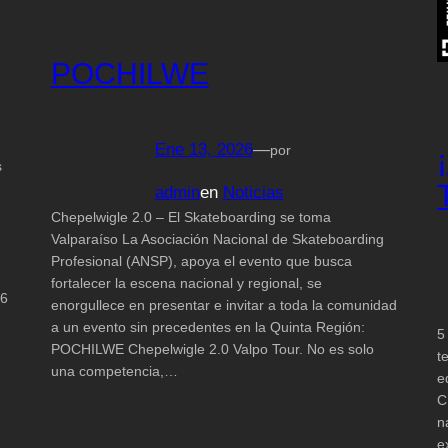
POCHILWE
Ene 13, 2026
—
por
s
admin
en
Noticias
Chepelwigle 2.0 – El Skateboarding se toma
Valparaíso La Asociación Nacional de Skateboarding
Profesional (ANSP), apoya el evento que busca
fortalecer la escena nacional y regional, se
26
enorgullece en presentar e invitar a toda la comunidad
a un evento sin precedentes en la Quinta Región:
5
POCHILWE Chepelwigle 2.0 Valpo Tour. No es solo
t
una competencia,…
e
C
n
e